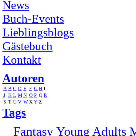
News
Buch-Events
Lieblingsblogs
Gästebuch
Kontakt
Autoren
A
B
C
D
E
F
G
H
I
J
K
L
M
N
O
P
Q
R
S
T
U
V
W
X
Y
Z
Tags
Fantasy
Young Adults
M