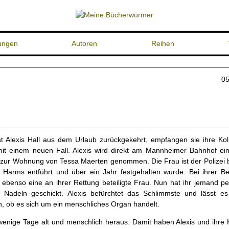
ungen
Autoren
Reihen
05
t Alexis Hall aus dem Urlaub zurückgekehrt, empfangen sie ihre Ko
it einem neuen Fall. Alexis wird direkt am Mannheimer Bahnhof e
 zur Wohnung von Tessa Maerten genommen. Die Frau ist der Polizei 
Harms entführt und über ein Jahr festgehalten wurde. Bei ihrer Be
benso eine an ihrer Rettung beteiligte Frau. Nun hat ihr jemand pe
r Nadeln geschickt. Alexis befürchtet das Schlimmste und lässt es
, ob es sich um ein menschliches Organ handelt.
ls wenige Tage alt und menschlich heraus. Damit haben Alexis und ihre 