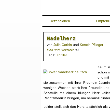
Rezensionen
Empfehl
Nadelherz
von
Julia Corbin
und
Kerstin Pflieger
Hall und Hellstern
#3
Tags:
Thriller
Kaum is
schon m
und mit
sie zusammen mit ihrer Freundin Jasmin 
wenigen Wochen starb ihre Freundin und e
Schatulle mit einem blutigen Herz volle
Rechtsmedizin bringen, um herauszufinden
Leider stellt sich das Herz tatsächlich a