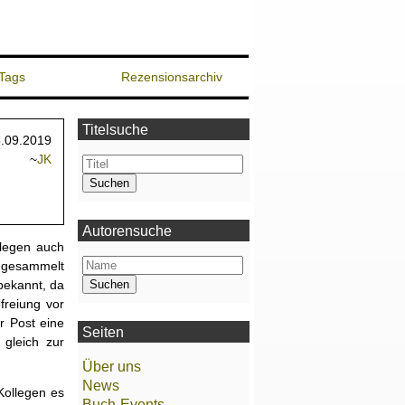
Tags
Rezensionsarchiv
Titelsuche
.09.2019
~
JK
Autorensuche
llegen auch
ingesammelt
bekannt, da
freiung vor
r Post eine
Seiten
 gleich zur
Über uns
News
Kollegen es
Buch-Events