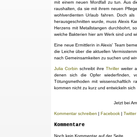
mit einem neuen Mordfall zu tun. Aus die
raushalten, da sie mit ihrem neuen Pfle
wohlverdienten Urlaub fahren. Doch als
herausgeschnitten wurde, muss Alexis Kare
Herzens mit Metallstangen durchbohrt, s
welche Bakterien hier am Werk sind und wi
Eine neue Ermittlerin in Alexis' Team bem
die Leiche über die aktuellen Vermisstenm
nach Gemeinsamkeiten zu suchen und wird
Julia Corbin
schreibt ihre
Thriller
weiter a
denen sich die Opfer wiederfinden, 
Tötungsmethoden mit wissenschaftlich ra
kommen nicht zu kurz und entwickeln sich
Jetzt bei A
Kommentar schreiben
|
Facebook
|
Twitter
Kommentare
Noch kein Kommentar auf der Seite.