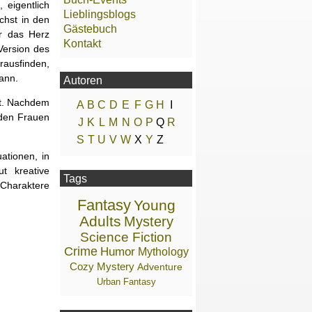
 eigentlich
Lieblingsblogs
chst in den
Gästebuch
r das Herz
Kontakt
Version des
rausfinden,
ann.
Autoren
zt. Nachdem
A
B
C
D
E
F
G
H
I
iden Frauen
J
K
L
M
N
O
P
Q
R
S
T
U
V
W
X
Y
Z
ationen, in
t kreative
Tags
 Charaktere
Fantasy
Young
Adults
Mystery
Science Fiction
Crime
Humor
Mythology
Cozy Mystery
Adventure
Urban Fantasy