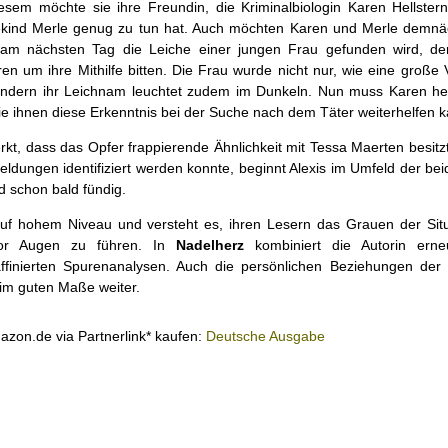
sem möchte sie ihre Freundin, die Kriminalbiologin Karen Hellstern,
gekind Merle genug zu tun hat. Auch möchten Karen und Merle demnä
 am nächsten Tag die Leiche einer jungen Frau gefunden wird, de
n um ihre Mithilfe bitten. Die Frau wurde nicht nur, wie eine große 
ondern ihr Leichnam leuchtet zudem im Dunkeln. Nun muss Karen he
e ihnen diese Erkenntnis bei der Suche nach dem Täter weiterhelfen k
erkt, dass das Opfer frappierende Ähnlichkeit mit Tessa Maerten besit
eldungen identifiziert werden konnte, beginnt Alexis im Umfeld der be
 schon bald fündig.
uf hohem Niveau und versteht es, ihren Lesern das Grauen der Situ
vor Augen zu führen. In
Nadelherz
kombiniert die Autorin erneu
ffinierten Spurenanalysen. Auch die persönlichen Beziehungen der
 im guten Maße weiter.
mazon.de via Partnerlink* kaufen:
Deutsche Ausgabe