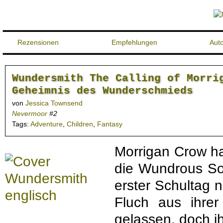
Rezensionen
Empfehlungen
Aut
Wundersmith The Calling of Morri
Geheimnis des Wunderschmieds
von
Jessica Townsend
Nevermoor
#2
Tags:
Adventure
,
Children
,
Fantasy
Morrigan Crow ha
die Wundrous So
erster Schultag n
Fluch aus ihrer
gelassen, doch i