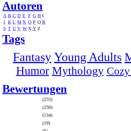
Autoren
A
B
C
D
E
F
G
H
I
J
K
L
M
N
O
P
Q
R
S
T
U
V
W
X
Y
Z
Tags
Fantasy
Young Adults
M
Humor
Mythology
Cozy
Bewertungen
(255)
(250)
(134)
(19)
(5)