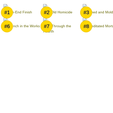
#1
#2
#3
A High-End Finish
This Old Homicide
Crowned and Mold
#6
#7
#8
A Wrench in the Works
Shot Through the
Premeditated Mort
Hearth