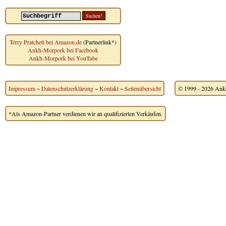
Terry Pratchett bei Amazon.de
(Partnerlink*)
Ankh-Morpork bei Facebook
Ankh-Morpork bei YouTube
Impressum
~
Datenschutzerklärung
~
Kontakt
~
Seitenübersicht
© 1999 - 2026 Ankh
*Als Amazon-Partner verdienen wir an qualifizierten Verkäufen.