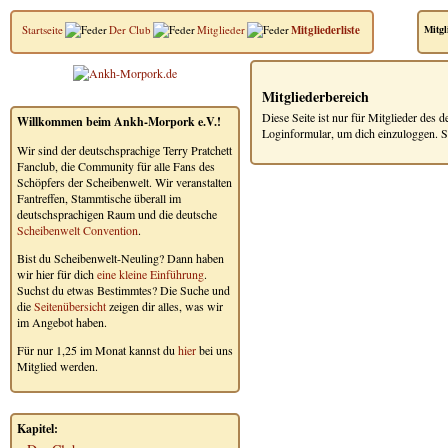
Startseite
Der Club
Mitglieder
Mitgliederliste
Mitgl
Mitgliederbereich
Diese Seite ist nur für Mitglieder des d
Willkommen beim Ankh-Morpork e.V.!
Loginformular, um dich einzuloggen. So
Wir sind der deutschsprachige Terry Pratchett
Fanclub, die Community für alle Fans des
Schöpfers der Scheibenwelt. Wir veranstalten
Fantreffen, Stammtische überall im
deutschsprachigen Raum und die deutsche
Scheibenwelt Convention
.
Bist du Scheibenwelt-Neuling? Dann haben
wir hier für dich
eine kleine Einführung
.
Suchst du etwas Bestimmtes? Die Suche und
die
Seitenübersicht
zeigen dir alles, was wir
im Angebot haben.
Für nur 1,25 im Monat kannst du
hier
bei uns
Mitglied werden.
Kapitel: