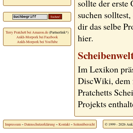
sollte der erst
suchen solltest
dir das selbe P
Terry Pratchett bei Amazon.de
(Partnerlink*)
hier.
Ankh-Morpork bei Facebook
Ankh-Morpork bei YouTube
Scheibenwel
Im Lexikon präs
DiscWiki, dem 
Pratchetts Sche
Projekts enthal
Impressum
~
Datenschutzerklärung
~
Kontakt
~
Seitenübersicht
© 1999 - 2026 Ankh