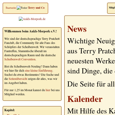
Startseite
Terry und Co
Mitgl
News
Willkommen beim Ankh-Morpork e.V.!
Wichtige Neuig
Wir sind der deutschsprachige Terry Pratchett
Fanclub, die Community für alle Fans des
Schöpfers der Scheibenwelt. Wir veranstalten
aus Terry Pratc
Fantreffen, Stammtische überall im
deutschsprachigen Raum und die deutsche
neuesten Werke, 
Scheibenwelt Convention
.
Bist du Scheibenwelt-Neuling? Dann haben
sind Dinge, die
wir hier für dich
eine kleine Einführung
.
Suchst du etwas Bestimmtes? Die Suche und
die
Seitenübersicht
zeigen dir alles, was wir
Die Seite für a
im Angebot haben.
Für nur 1,25 im Monat kannst du
hier
bei uns
Mitglied werden.
Kalender
Mit Hilfe des 
Kapitel: