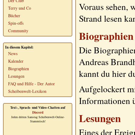
Der Club
Voraus sehen,
Terry und Co
Strand lesen ka
Bücher
Spin-offs
Community
Biographien
Die Biographien
In diesem Kapitel:
News
Andreas Brandh
Kalender
Biographien
kannt du hier d
Lesungen
FAQ und Hilfe - Der Autor
Aufgelockert mi
Scheibenwelt-Lexikon
Informationen ü
Text-, Sprach- und Video-Chatten auf
Discord
Lesungen
Jeden dritten Samstag Scheibenwelt-Online-
Stammtisch!
Eines der Ereig