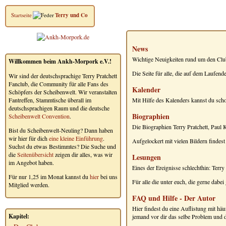
Startseite
Terry und Co
News
Wichtige Neuigkeiten rund um den Club,
Willkommen beim Ankh-Morpork e.V.!
Die Seite für alle, die auf dem Laufend
Wir sind der deutschsprachige Terry Pratchett
Fanclub, die Community für alle Fans des
Kalender
Schöpfers der Scheibenwelt. Wir veranstalten
Fantreffen, Stammtische überall im
Mit Hilfe des Kalenders kannst du sc
deutschsprachigen Raum und die deutsche
Biographien
Scheibenwelt Convention
.
Die Biographien Terry Pratchett, Paul
Bist du Scheibenwelt-Neuling? Dann haben
wir hier für dich
eine kleine Einführung
.
Aufgelockert mit vielen Bildern findes
Suchst du etwas Bestimmtes? Die Suche und
die
Seitenübersicht
zeigen dir alles, was wir
Lesungen
im Angebot haben.
Eines der Ereignisse schlechthin: Terr
Für nur 1,25 im Monat kannst du
hier
bei uns
Für alle die unter euch, die gerne dab
Mitglied werden.
FAQ und Hilfe - Der Autor
Hier findest du eine Auflistung mit häu
Kapitel:
jemand vor dir das selbe Problem und d