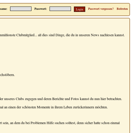
name:
Passwort:
Passwort vergessen?
Beitreten
millionste Clubmitglied... all dies sind Dinge, die du in unseren News nachlesen kannst.
rchstöbern.
eder unseres Clubs zugegen und deren Berichte und Fotos kannst du nun hier betrachten.
einmal an einen der schönsten Momente in ihrem Leben zurückerinnern möchten.
rt sein, an dem du bei Problemen Hilfe suchen solltest, denn sicher hatte schon einmal