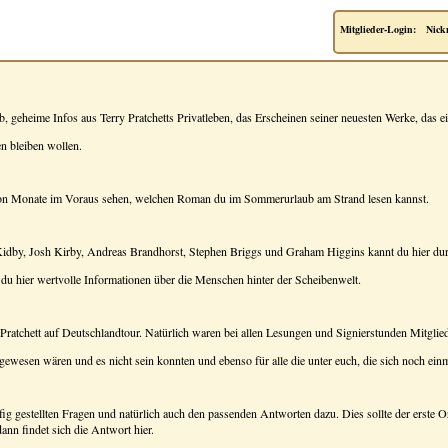
Mitglieder-Login:
Nick
 geheime Infos aus Terry Pratchetts Privatleben, das Erscheinen seiner neuesten Werke, das ein
en bleiben wollen.
hon Monate im Voraus sehen, welchen Roman du im Sommerurlaub am Strand lesen kannst.
 Kidby, Josh Kirby, Andreas Brandhorst, Stephen Briggs und Graham Higgins kannt du hier du
t du hier wertvolle Informationen über die Menschen hinter der Scheibenwelt.
y Pratchett auf Deutschlandtour. Natürlich waren bei allen Lesungen und Signierstunden Mitgli
ei gewesen wären und es nicht sein konnten und ebenso für alle die unter euch, die sich noch 
fig gestellten Fragen und natürlich auch den passenden Antworten dazu. Dies sollte der erste O
ann findet sich die Antwort hier.