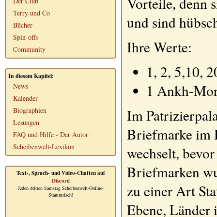
Vorteile, denn s
Der Club
Terry und Co
und sind hübsc
Bücher
Spin-offs
Ihre Werte:
Community
1, 2, 5,10,
In diesem Kapitel:
1 Ankh-Mor
News
Kalender
Im Patrizierpal
Biographien
Lesungen
Briefmarke
im D
FAQ und Hilfe - Der Autor
Scheibenwelt-Lexikon
wechselt, bevor
Briefmarken
wu
Text-, Sprach- und Video-Chatten auf
Discord
zu einer Art St
Jeden dritten Samstag Scheibenwelt-Online-
Stammtisch!
Ebene, Länder 