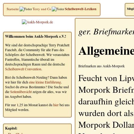
Startseite
Terry und Co
Scheibenwelt-Lexikon
Mitgl
ger.
Briefmarke
Willkommen beim Ankh-Morpork e.V.!
Allgemein
Wir sind der deutschsprachige Terry Pratchett
Fanclub, die Community für alle Fans des
Schöpfers der Scheibenwelt. Wir veranstalten
Fantreffen, Stammtische überall im
deutschsprachigen Raum und die deutsche
Briefmarken aus Ankh-Morpork
Scheibenwelt Convention
.
Feucht von Lipw
Bist du Scheibenwelt-Neuling? Dann haben
wir hier für dich
eine kleine Einführung
.
Morpork
Brief
Suchst du etwas Bestimmtes? Die Suche und
die
Seitenübersicht
zeigen dir alles, was wir
im Angebot haben.
daraufhin gleic
Für nur 1,25 im Monat kannst du
hier
bei uns
wurden dort al
Mitglied werden.
Morpork Dollar
Kapitel: