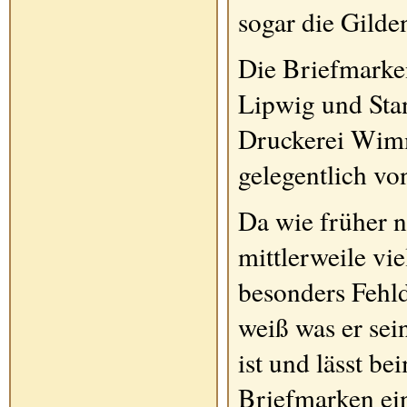
sogar die Gilde
Die
Briefmarke
Lipwig und Stan
Druckerei Wimm
gelegentlich vo
Da wie früher n
mittlerweile vi
besonders Fehl
weiß was er se
ist und lässt b
Briefmarken
ei