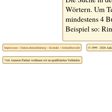
Wörtern. Um Te
mindestens 4 B
Beispiel so: Ri
Impressum
~
Datenschutzerklärung
~
Kontakt
~
Seitenübersicht
© 1999 - 2026 Ankh
*Als Amazon-Partner verdienen wir an qualifizierten Verkäufen.