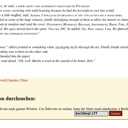
nt
, he said,
a book about the dangerous creatures of Fourecks-
r cover, receiving only mild bruising because he had the foresight to curl into a ball.
 a little muffled, said:
Albert, I would be so grateful if you could give me a hand here.
ed at some of the huge volumes, finally dislodging enough of them to allow his master to clamb
ok at random and read the cover.
Dangerous Mammals, Reptiles, Amphibians, Birds, Fish, Jel
ad. His gaze moved down the spine.
Volume 29C
, he added.
Oh. Part three, I see.
He glanced 
of the aforesaid continent?
omes." Albert pointed to something white zigzagging lazily through the air. Finally Death reach
nything was written on the other side.
 handed him the paper.
 read aloud. "Oh, well. Maybe a week at the seaside'd be better, then."
welt
|
Spezies
|
Tiere
on durchsuchen:
ht nur nach ganzen Wörtern. Um Teilworte zu suchen, kann der Stern (nach mindestens 4 Buchs