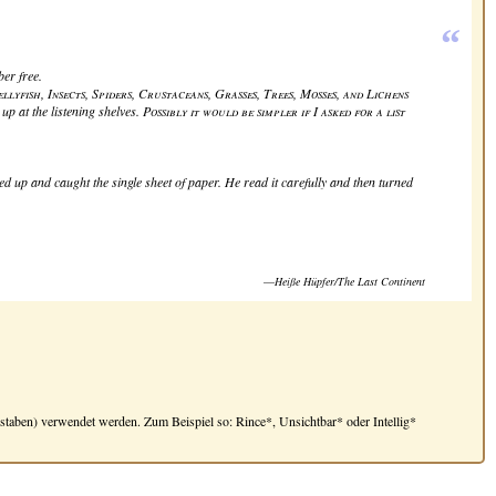
“
er free.
lyfish, Insects, Spiders, Crustaceans, Grasses, Trees, Mosses, and Lichens
up at the listening shelves.
Possibly it would be simpler if I asked for a list
ed up and caught the single sheet of paper. He read it carefully and then turned
—
Heiße Hüpfer/The Last Continent
taben) verwendet werden. Zum Beispiel so: Rince*, Unsichtbar* oder Intellig*