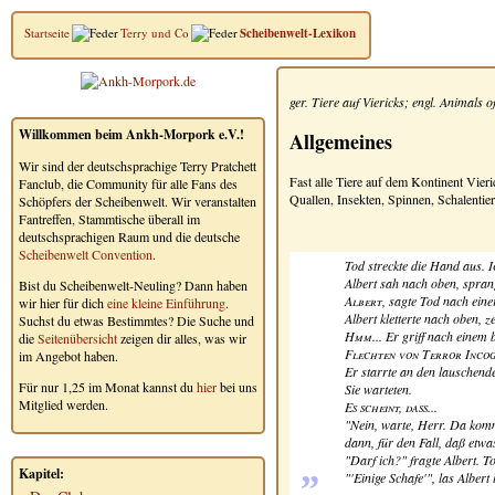
Startseite
Terry und Co
Scheibenwelt-Lexikon
ger.
Tiere auf Viericks
; engl.
Animals o
Willkommen beim Ankh-Morpork e.V.!
Allgemeines
Wir sind der deutschsprachige Terry Pratchett
Fast alle Tiere auf dem Kontinent Vieric
Fanclub, die Community für alle Fans des
Quallen, Insekten, Spinnen, Schalentie
Schöpfers der Scheibenwelt. Wir veranstalten
Fantreffen, Stammtische überall im
deutschsprachigen Raum und die deutsche
Scheibenwelt Convention
.
Tod streckte die Hand aus.
I
Albert sah nach oben, spran
Bist du Scheibenwelt-Neuling? Dann haben
Albert
, sagte Tod nach ein
wir hier für dich
eine kleine Einführung
.
Albert kletterte nach oben,
Suchst du etwas Bestimmtes? Die Suche und
Hmm...
Er griff nach einem b
die
Seitenübersicht
zeigen dir alles, was wir
Flechten von Terror Incog
im Angebot haben.
Er starrte an den lauschen
Für nur 1,25 im Monat kannst du
hier
bei uns
Sie warteten.
Mitglied werden.
Es scheint, dass...
"Nein, warte, Herr. Da kommt
dann, für den Fall, daß etwa
„
"Darf ich?" fragte Albert. To
Kapitel:
"'Einige Schafe'", las Albe