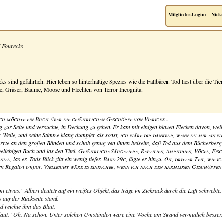
Mitglieder-Login:
Nick
f Fourecks
ks sind gefährlich. Hier leben so hinterhältige Spezies wie die Fallbären. Tod liest über die
Tie
re, Gräser, Bäume, Moose und Flechten von Terror Incognita.
ch möchte ein Buch über die gefährlichen Geschöpfe von Viericks
...
g zur Seite und versuchte, in Deckung zu gehen. Er kam mit einigen blauen Flecken davon, wei
er Weile, und seine Stimme klang dumpfer als sonst,
ich wäre dir dankbar, wenn du mir ein we
 zerrte an den großen Bänden und schob genug von ihnen beiseite, daß Tod aus dem Bücherberg
eliebigen Buch und las den Titel.
Gefährliche Säugetiere, Reptilien, Amphibien, Vögel, Fis
nita
, las er. Tods Blick glitt ein wenig tiefer.
Band 29c
, fügte er hinzu.
Oh, dritter Teil, wie ic
den Regalen empor.
Vielleicht wäre es einfacher, wenn ich nach den harmlosen Geschöpfen 
 etwas." Albert deutete auf ein weißes Objekt, das träge im Zickzack durch die Luft schwebte.
s auf der Rückseite stand.
d reichte ihm das Blatt.
rt laut. "Oh. Na schön. Unter solchen Umständen wäre eine Woche am Strand vermutlich besser