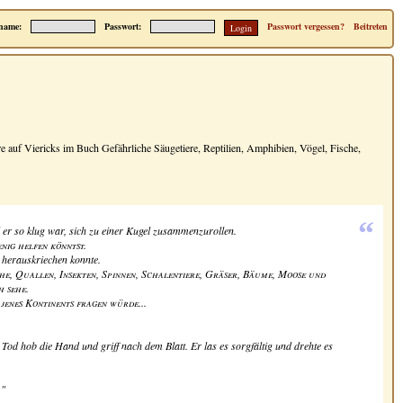
name:
Passwort:
Passwort vergessen?
Beitreten
re auf Viericks
im Buch Gefährliche Säugetiere, Reptilien, Amphibien, Vögel, Fische,
“
l er so klug war, sich zu einer Kugel zusammenzurollen.
nig helfen könntst.
 herauskriechen konnte.
che, Quallen, Insekten, Spinnen, Schalentiere, Gräser, Bäume, Moose und
h sehe.
jenes Kontinents fragen würde...
 Tod hob die Hand und griff nach dem Blatt. Er las es sorgfältig und drehte es
."