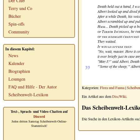
Der Club
Death held out a hand,
I wa
Terry und Co
Albert looked up and dived fo
Bücher
After a while Death, his voice
Albert scrambled up and pull
Spin-offs
Hmm...
Death picked up a bo
of Terror Incognita
, he re
Community
of the harmless creatures 
They waited.
It would appear that-
In diesem Kapitel:
"No, wait, master. Here it c
News
it over briefly just in case a
„
"May I?" said Albert. Death
Kalender
"'Some of the sheep,'" Albert
Biographien
Lesungen
FAQ und Hilfe - Der Autor
Kategorien:
Flora und Fauna
|
Scheiben
Scheibenwelt-Lexikon
Ein Artikel aus dem
DiscWiki
.
Das Scheibenwelt-Lexik
Text-, Sprach- und Video-Chatten auf
Discord
Die Suche in den Lexikon-Artikeln suc
Jeden dritten Samstag Scheibenwelt-Online-
Stammtisch!