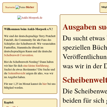
Startseite
Bücher
Mitgl
Ausgaben su
Willkommen beim Ankh-Morpork e.V.!
Du sucht etwas
Wir sind der deutschsprachige Terry Pratchett
Fanclub, die Community für alle Fans des
Schöpfers der Scheibenwelt. Wir veranstalten
speziellen Büch
Fantreffen, Stammtische überall im
deutschsprachigen Raum und die deutsche
Veröffentlichun
Scheibenwelt Convention
.
Bist du Scheibenwelt-Neuling? Dann haben
was wir in der
wir hier für dich
eine kleine Einführung
.
Suchst du etwas Bestimmtes? Die Suche und
die
Seitenübersicht
zeigen dir alles, was wir
Scheibenwel
im Angebot haben.
Für nur 1,25 im Monat kannst du
hier
bei uns
Mitglied werden.
Die Scheibenwe
beiden für sic
Kapitel: