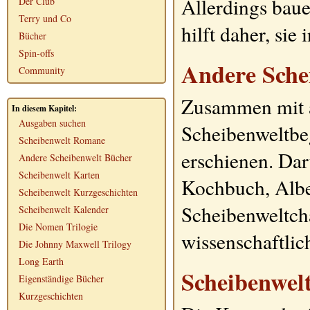
Allerdings bauen
Der Club
Terry und Co
hilft daher, sie
Bücher
Spin-offs
Andere Sche
Community
Zusammen mit a
In diesem Kapitel:
Ausgaben suchen
Scheibenweltbeg
Scheibenwelt Romane
erschienen. Dar
Andere Scheibenwelt Bücher
Scheibenwelt Karten
Kochbuch, Albe
Scheibenwelt Kurzgeschichten
Scheibenweltch
Scheibenwelt Kalender
Die Nomen Trilogie
wissenschaftlic
Die Johnny Maxwell Trilogy
Long Earth
Scheibenwel
Eigenständige Bücher
Kurzgeschichten