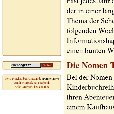
Fast jedes Jahr
der in einer lä
Thema der Schei
folgenden Woch
Informationshap
einen bunten W
Die Nomen T
Bei der Nomen T
Terry Pratchett bei Amazon.de
(Partnerlink*)
Ankh-Morpork bei Facebook
Kinderbuchreih
Ankh-Morpork bei YouTube
ihren Abenteue
einem Kaufhaus