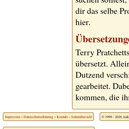
dir das selbe P
hier.
Übersetzun
Terry Pratchett
übersetzt. Alle
Dutzend versch
gearbeitet. Dab
kommen, die ih
Impressum
~
Datenschutzerklärung
~
Kontakt
~
Seitenübersicht
© 1999 - 2026 Ankh