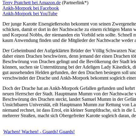
Terry Pratchett bei Amazon.de
(Partnerlink*)
Ankh-Morpork bei Facebook
Ankh-Morpork bei YouTube
Der junge Karotte Eisengießersohn bekommt von seinen Zwergeneltern
schicken, damit er dort in der Nachtwache zu einem richtigen Mann
und Korporal Nobbs, der niemanden ein Vorbild sein sollte. Schnell 
kaum Anwendung finden und die Mitglieder der Nachtwache weder als
Der Geheimbund der Aufgeklärten Brüder der Völlig Schwarzen Nacht, 
daher einen Drachen beschwören, denn jemand der einen Drachen töte
Beschwörung von Drachen gelingt und die Bevölkerung der Stadt leid
können, suchen sie Unterstützung bei der Adeligen Lady Käsedick, di
gut aussehenden Helden gefunden, der den Drachen besiegen soll un
verschwindet der Drache und Ankh-Morpork bekommt sogleich einen n
Doch der Drache hat an Ankh-Morpork Gefallen gefunden und kehrt vo
neuen Herrscher der Stadt. Hauptmann Mumm von der Nachtwache wir
Beschwörung des Drachen steckt, landet Samuel Mumm in der Gefängni
Unsichtbaren Universität, eilt Hauptmann Mumm zur Rettung von Lad
niemand rechnet, ist dass Errol, ein kleiner Sumpfdrache, sich in di
mehrerer Straßen, macht sich Obergefreiter Karotte sogleich daran, d
Wachen! Wachen! - Guards! Guards!