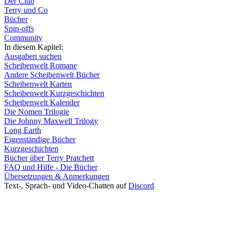
Der Club
Terry und Co
Bücher
Spin-offs
Community
In diesem Kapitel:
Ausgaben suchen
Scheibenwelt Romane
Andere Scheibenwelt Bücher
Scheibenwelt Karten
Scheibenwelt Kurzgeschichten
Scheibenwelt Kalender
Die Nomen Trilogie
Die Johnny Maxwell Trilogy
Long Earth
Eigenständige Bücher
Kurzgeschichten
Bücher über Terry Pratchett
FAQ und Hilfe - Die Bücher
Übersetzungen & Anmerkungen
Text-, Sprach- und Video-Chatten auf
Discord