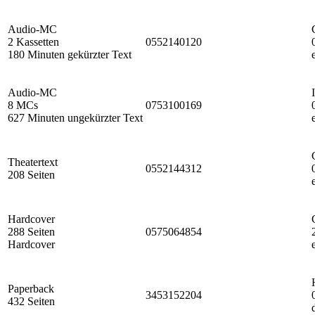
Audio-MC
2 Kassetten
0552140120
180 Minuten gekürzter Text
Audio-MC
8 MCs
0753100169
627 Minuten ungekürzter Text
Theatertext
0552144312
208 Seiten
Hardcover
288 Seiten
0575064854
Hardcover
Paperback
3453152204
432 Seiten