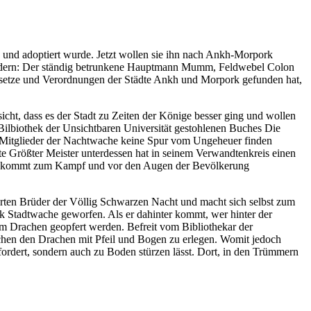
 und adoptiert wurde. Jetzt wollen sie ihn nach Ankh-Morpork
gliedern: Der ständig betrunkene Hauptmann Mumm, Feldwebel Colon
 Gesetze und Verordnungen der Städte Ankh und Morpork gefunden hat,
cht, dass es der Stadt zu Zeiten der Könige besser ging und wollen
ilbiothek der Unsichtbaren Universität gestohlenen Buches Die
e Mitglieder der Nachtwache keine Spur vom Ungeheuer finden
te Größter Meister unterdessen hat in seinem Verwandtenkreis einen
: Es kommt zum Kampf und vor den Augen der Bevölkerung
rten Brüder der Völlig Schwarzen Nacht und macht sich selbst zum
Stadtwache geworfen. Als er dahinter kommt, wer hinter der
m Drachen geopfert werden. Befreit vom Bibliothekar der
chen den Drachen mit Pfeil und Bogen zu erlegen. Womit jedoch
fordert, sondern auch zu Boden stürzen lässt. Dort, in den Trümmern