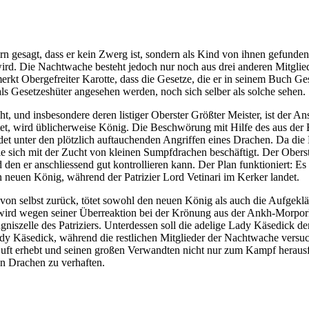
 gesagt, dass er kein Zwerg ist, sondern als Kind von ihnen gefunden
 wird. Die Nachtwache besteht jedoch nur noch aus drei anderen Mit
merkt Obergefreiter Karotte, dass die Gesetze, die er in seinem Buch
 Gesetzeshüter angesehen werden, noch sich selber als solche sehen.
und insbesondere deren listiger Oberster Größter Meister, ist der Ansi
t, wird üblicherweise König. Die Beschwörung mit Hilfe des aus der B
et unter den plötzlich auftauchenden Angriffen eines Drachen. Da di
e sich mit der Zucht von kleinen Sumpfdrachen beschäftigt. Der Obers
d den er anschliessend gut kontrollieren kann. Der Plan funktioniert
euen König, während der Patrizier Lord Vetinari im Kerker landet.
n selbst zurück, tötet sowohl den neuen König als auch die Aufgeklä
d wegen seiner Überreaktion bei der Krönung aus der Ankh-Morpork 
szelle des Patriziers. Unterdessen soll die adelige Lady Käsedick de
y Käsedick, während die restlichen Mitglieder der Nachtwache versu
e Luft erhebt und seinen großen Verwandten nicht nur zum Kampf heraus
en Drachen zu verhaften.