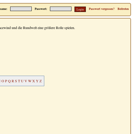
name:
Passwort:
Passwort vergessen?
Beitreten
ncewind und die Rundwelt eine größere Rolle spielen.
N
O
P
Q
R
S
T
U
V
W
X
Y
Z