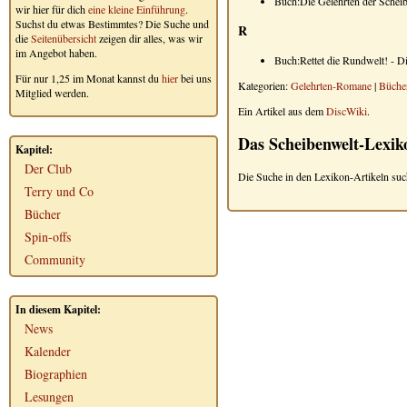
Buch:Die Gelehrten der Schei
wir hier für dich
eine kleine Einführung
.
Suchst du etwas Bestimmtes? Die Suche und
R
die
Seitenübersicht
zeigen dir alles, was wir
im Angebot haben.
Buch:Rettet die Rundwelt! - D
Für nur 1,25 im Monat kannst du
hier
bei uns
Kategorien:
Gelehrten-Romane
|
Büche
Mitglied werden.
Ein Artikel aus dem
DiscWiki
.
Das Scheibenwelt-Lexik
Kapitel:
Der Club
Die Suche in den Lexikon-Artikeln suc
Terry und Co
Bücher
Spin-offs
Community
In diesem Kapitel:
News
Kalender
Biographien
Lesungen