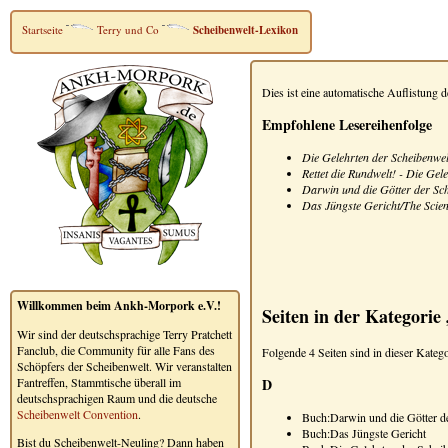
Startseite
Terry und Co
Scheibenwelt-Lexikon
Dies ist eine automatische Auflistung 
Empfohlene Lesereihenfolge
Die Gelehrten der Scheibenwel
Rettet die Rundwelt! - Die Gel
Darwin und die Götter der Sch
Das Jüngste Gericht/The Scie
Willkommen beim Ankh-Morpork e.V.!
Seiten in der Kategori
Wir sind der deutschsprachige Terry Pratchett
Fanclub, die Community für alle Fans des
Folgende 4 Seiten sind in dieser Katego
Schöpfers der Scheibenwelt. Wir veranstalten
D
Fantreffen, Stammtische überall im
deutschsprachigen Raum und die deutsche
Scheibenwelt Convention
.
Buch:Darwin und die Götter d
Buch:Das Jüngste Gericht
Bist du Scheibenwelt-Neuling? Dann haben