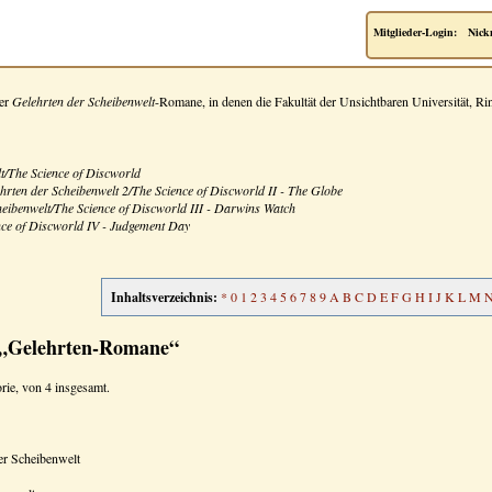
Mitglieder-Login:
Nick
der
Gelehrten der Scheibenwelt
-Romane, in denen die Fakultät der Unsichtbaren Universität, Ri
t/The Science of Discworld
ehrten der Scheibenwelt 2/The Science of Discworld II - The Globe
eibenwelt/The Science of Discworld III - Darwins Watch
nce of Discworld IV - Judgement Day
Inhaltsverzeichnis:
*
0
1
2
3
4
5
6
7
8
9
A
B
C
D
E
F
G
H
I
J
K
L
M
e „Gelehrten-Romane“
rie, von 4 insgesamt.
er Scheibenwelt