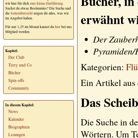
Bücher, in
wir hier für dich
eine kleine Einführung
.
Suchst du etwas Bestimmtes? Die Suche und
erwähnt w
die
Seitenübersicht
zeigen dir alles, was wir
im Angebot haben.
Für nur 1,25 im Monat kannst du
hier
bei uns
Mitglied werden.
Der Zauberh
Pyramiden/
Kapitel:
Der Club
Kategorien:
Flü
Terry und Co
Bücher
Ein Artikel au
Spin-offs
Community
Das Scheib
In diesem Kapitel:
News
Die Suche in de
Kalender
Biographien
Wörtern. Um Te
Lesungen