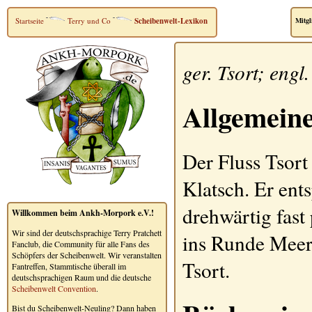
Startseite
Terry und Co
Scheibenwelt-Lexikon
Mitgl
ger.
Tsort
; engl
Allgemein
Der Fluss
Tsort
Klatsch. Er ent
drehwärtig fast
Willkommen beim Ankh-Morpork e.V.!
Wir sind der deutschsprachige Terry Pratchett
ins Runde Meer
Fanclub, die Community für alle Fans des
Schöpfers der Scheibenwelt. Wir veranstalten
Tsort.
Fantreffen, Stammtische überall im
deutschsprachigen Raum und die deutsche
Scheibenwelt Convention
.
Bist du Scheibenwelt-Neuling? Dann haben