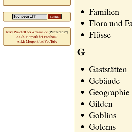
Familien
Flora und F
Flüsse
Terry Pratchett bei Amazon.de
(Partnerlink*)
Ankh-Morpork bei Facebook
Ankh-Morpork bei YouTube
G
Gaststätten
Gebäude
Geographie
Gilden
Goblins
Golems