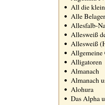
All die klei
Alle Belage
Allesfalb-N
Allesweiß d
Allesweiß (
Allgemeine 
Alligatoren
Almanach
Almanach un
Alohura
Das Alpha u