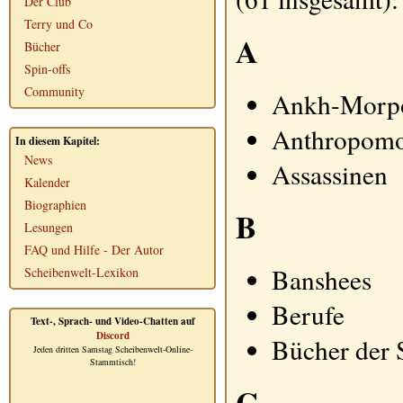
Der Club
Terry und Co
A
Bücher
Spin-offs
Community
Ankh-Morp
Anthropomor
In diesem Kapitel:
News
Assassinen
Kalender
Biographien
B
Lesungen
FAQ und Hilfe - Der Autor
Banshees
Scheibenwelt-Lexikon
Berufe
Text-, Sprach- und Video-Chatten auf
Discord
Bücher der 
Jeden dritten Samstag Scheibenwelt-Online-
Stammtisch!
C