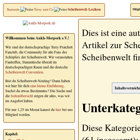
Startseite
Terry und Co
Scheibenwelt-Lexikon
Mitgl
Dies ist eine a
Willkommen beim Ankh-Morpork e.V.!
Artikel zur Sch
Wir sind der deutschsprachige Terry Pratchett
Fanclub, die Community für alle Fans des
Scheibenwelt fi
Schöpfers der Scheibenwelt. Wir veranstalten
Fantreffen, Stammtische überall im
deutschsprachigen Raum und die deutsche
Scheibenwelt Convention
.
Bist du Scheibenwelt-Neuling? Dann haben
wir hier für dich
eine kleine Einführung
.
Inhaltsverzeich
Suchst du etwas Bestimmtes? Die Suche und
die
Seitenübersicht
zeigen dir alles, was wir
Unterkate
im Angebot haben.
Für nur 1,25 im Monat kannst du
hier
bei uns
Mitglied werden.
Diese Kategorie
Kapitel:
(61 insgesamt):