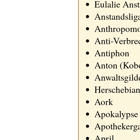
Eulalie Ans
Anstandslig
Anthropomor
Anti-Verbre
Antiphon
Anton (Kob
Anwaltsgild
Herschebian
Aork
Apokalypse
Apothekerga
April