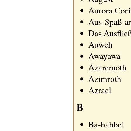
Aurora Cori
Aus-Spaß-a
Das Ausflie
Auweh
Awayawa
Azaremoth
Azimroth
Azrael
B
Ba-babbel