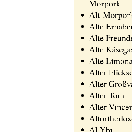
Morpork
Alt-Morpor
Alte Erhabe
Alte Freund
Alte Käsega
Alte Limona
Alter Flick
Alter Großv
Alter Tom
Alter Vince
Altorthodox
Al-Ybi