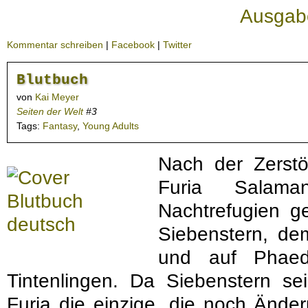
Ausgab
Kommentar schreiben
|
Facebook
|
Twitter
Blutbuch
von
Kai Meyer
Seiten der Welt
#3
Tags:
Fantasy
,
Young Adults
Nach der Zerstö
Furia Salam
Nachtrefugien ges
Siebenstern, dem
und auf Phaed
Tintenlingen. Da Siebenstern sei
Furia die einzige, die noch Änd