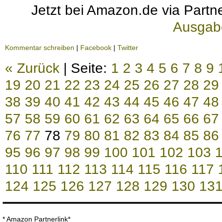
Jetzt bei Amazon.de via Partne
Ausgab
Kommentar schreiben
|
Facebook
|
Twitter
« Zurück
| Seite:
1
2
3
4
5
6
7
8
9
19
20
21
22
23
24
25
26
27
28
29
38
39
40
41
42
43
44
45
46
47
48
57
58
59
60
61
62
63
64
65
66
67
76
77
78
79
80
81
82
83
84
85
86
95
96
97
98
99
100
101
102
103
110
111
112
113
114
115
116
117
124
125
126
127
128
129
130
13
* Amazon Partnerlink*