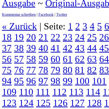
Ausgabe
~
Original-Ausga
Kommentar schreiben
|
Facebook
|
Twitter
« Zurück
| Seite:
1
2
3
4
5
18
19
20
21
22
23
24
25
26
37
38
39
40
41
42
43
44
45
56
57
58
59
60
61
62
63
64
75
76
77
78
79
80
81
82
83
94
95
96
97
98
99
100
101
109
110
111
112
113
114
1
123
124
125
126
127
128
1