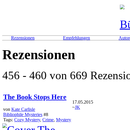
Rezensionen
Empfehlungen
Autor
Rezensionen
456 - 460 von 669 Rezensio
The Book Stops Here
17.05.2015
~
JK
von
Kate Carlisle
Bibliophile Mysteries
#8
Tags:
Cozy Mystery
,
Crime
,
Mystery