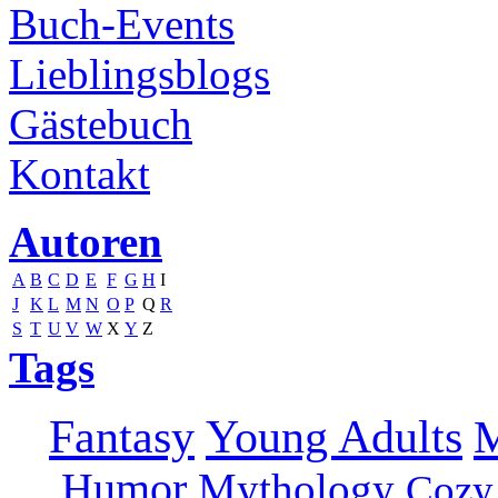
Buch-Events
Lieblingsblogs
Gästebuch
Kontakt
Autoren
A
B
C
D
E
F
G
H
I
J
K
L
M
N
O
P
Q
R
S
T
U
V
W
X
Y
Z
Tags
Fantasy
Young Adults
M
Humor
Mythology
Cozy