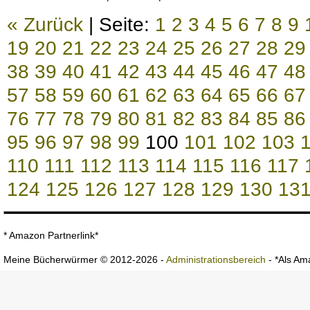
« Zurück
| Seite:
1
2
3
4
5
6
7
8
9
19
20
21
22
23
24
25
26
27
28
29
38
39
40
41
42
43
44
45
46
47
48
57
58
59
60
61
62
63
64
65
66
67
76
77
78
79
80
81
82
83
84
85
86
95
96
97
98
99
100
101
102
103
110
111
112
113
114
115
116
117
124
125
126
127
128
129
130
13
* Amazon Partnerlink*
Meine Bücherwürmer © 2012-2026 -
Administrationsbereich
- *Als Ama