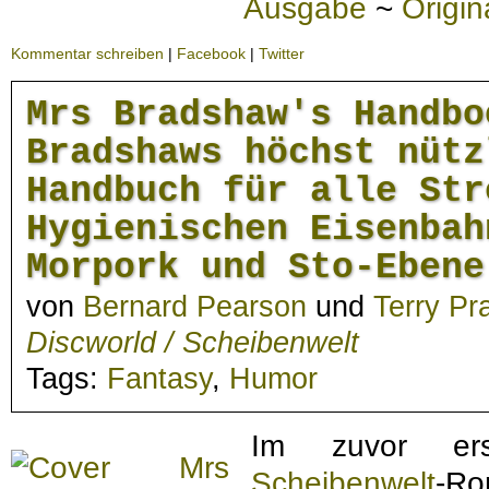
Ausgabe
~
Origi
Kommentar schreiben
|
Facebook
|
Twitter
Mrs Bradshaw's Handbo
Bradshaws höchst nütz
Handbuch für alle Str
Hygienischen Eisenbah
Morpork und Sto-Ebene
von
Bernard Pearson
und
Terry Pr
Discworld / Scheibenwelt
Tags:
Fantasy
,
Humor
Im zuvor er
Scheibenwelt
-R