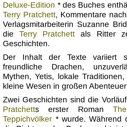
Deluxe-Edition
*
des Buches enthält
Terry Pratchett
, Kommentare nach 
Verlagsmitarbeiterin Suzanne Brid
die
Terry Pratchett
als Ritter ze
Geschichten.
Der Inhalt der Texte variiert 
freundliche Drachen, unzuverl
Mythen, Yetis, lokale Traditione
kleine Wesen in großen Abenteuer
Zwei Geschichten sind die Vorlä
Pratchett
s erster Roman
Th
Teppichvölker
*
wurde. Während di