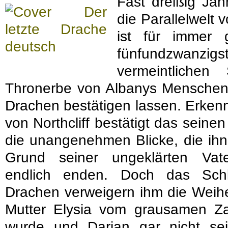
Fast dreißig Jahr
die Parallelwelt 
ist für immer 
fünfundzwanzi
vermeintliche
Thronerbe von Albanys Menschenr
Drachen bestätigen lassen. Erkenn
von Northcliff bestätigt das seine
die unangenehmen Blicke, die ihn
Grund seiner ungeklärten Vater
endlich enden. Doch das Schl
Drachen verweigern ihm die Weihe
Mutter Elysia vom grausamen Z
wurde und Darian gar nicht sei