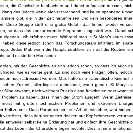
reisen, die Geschichte beobachten und dabei aufpassen müssen, nich
e klang das jedoch wenig vielversprechend und kaum spannend umse
 andere gibt, die in der Zeit herumreisen und kein besonderes Inte
en. Diese Gruppe stellt eine große Gefahr dar. Immer wieder versuc
sen, so dass das konkurrierende Programm eingestellt wird. Dabei sc
am eigenen Leib erfahren muss. Während man in St Mary's kaum et
 haben diese jedoch schon das Forschungsteam infiltriert. Im späte
mpo. Jedes Mal, wenn die Hauptcharaktere sich auf die Routine ei
ophe und es sterben Menschen.
orden, mit der Geschichte an sich jedoch schon, so dass ich auch d
inden, wie es weiter geht. Es sind noch viele Fragen offen, jedoch 
Bänden noch adressiert werden. Max hatte eine traumatische Kindheit, 
r nahen Zukunft, allerdings ist unbekannt, wann genau. St Mary's v
ner Silbe erwähnt, nach welchem Prinzip diese funktioniert oder womit s
s Problem zu haben, dass ihnen der Strom ausgeht. Wenn Zeitreise
ie meist mit großen technischen Problemen und extremen Energi
der Fall zu sein. Dass Paradoxa bei ihrer Arbeit entstehen, wird hing
it vertröstet, dass darüber nachzudenken nur Kopfschmerzen verursa
n, die entweder selbst keine Erklärung hat und einfach ihre Geschichte 
uf das Leben der Charaktere legen möchte. Dies ist sehr emotional, 