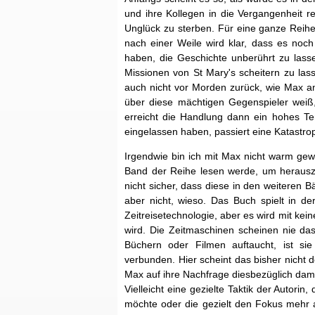
und ihre Kollegen in die Vergangenheit 
Unglück zu sterben. Für eine ganze Reih
nach einer Weile wird klar, dass es noch
haben, die Geschichte unberührt zu lass
Missionen von St Mary's scheitern zu las
auch nicht vor Morden zurück, wie Max 
über diese mächtigen Gegenspieler weiß,
erreicht die Handlung dann ein hohes Te
eingelassen haben, passiert eine Katastr
Irgendwie bin ich mit Max nicht warm gew
Band der Reihe lesen werde, um herauszuf
nicht sicher, dass diese in den weiteren 
aber nicht, wieso. Das Buch spielt in de
Zeitreisetechnologie, aber es wird mit kei
wird. Die Zeitmaschinen scheinen nie da
Büchern oder Filmen auftaucht, ist s
verbunden. Hier scheint das bisher nicht 
Max auf ihre Nachfrage diesbezüglich dam
Vielleicht eine gezielte Taktik der Autori
möchte oder die gezielt den Fokus mehr a