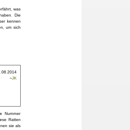
rfährt, was
haben. Die
ser kennen
en, um sich
.08.2014
~
JK
ute Nummer
iese Ratten
nen sie als