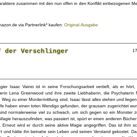
araktere zusammen mit den nun offen in den Konflikt einbezogenen M
mazon.de via Partnerlink* kaufen:
Original-Ausgabe
f der Verschlinger
17
ier Isaac Vainio ist in seine Forschungsarbeit vertieft, als er hört,
erin Lena Greenwood und ihre zweite Liebhaberin, die Psychaterin 
 Weg zu einer Mordermittlung sind. Isaac lässt alles stehen und liege
fe haben einen toten Wendigo gefunden, der grausam zugerichtet wurd
ind normalerweise viel zu schwach, um sich gegen so ein Monster 
r Magie herauszufinden, was passiert ist, spürt er einen anderen Büche
. Erneut wird er durch seine aktive Magie angegriffen. Das ist ihm s
rt und hätte ihn beinahe sein Leben und seinen Verstand gekostet. Da