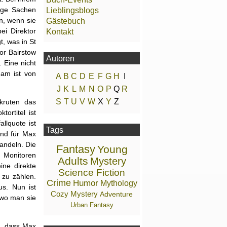
dige Sachen
Lieblingsblogs
n, wenn sie
Gästebuch
ei Direktor
Kontakt
t, was in St
or Bairstow
Autoren
 Eine nicht
eam ist von
A
B
C
D
E
F
G
H
I
J
K
L
M
N
O
P
Q
R
S
T
U
V
W
X
Y
Z
kruten das
ortitel ist
llquote ist
Tags
nd für Max
andeln. Die
Fantasy
Young
n Monitoren
Adults
Mystery
ine direkte
Science Fiction
 zu zählen.
Crime
Humor
Mythology
us. Nun ist
Cozy Mystery
Adventure
 wo man sie
Urban Fantasy
, dass Max