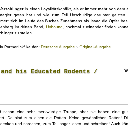
Verschlinger
in einen Loyalitätskonflikt, als er immer mehr von dem e
agier getan hat und wie zum Teil Unschuldige darunter gelitten 
mert sich im Laufe des Buches Zunehmens als Isaac die Opfer bes
tenberg im dritten Band,
Unbound
, nochmal zueinander finden könn
linger zu stellen.
ia Partnerlink* kaufen:
Deutsche Ausgabe
~
Original-Ausgabe
 and his Educated Rodents /
08
nd schon eine sehr merkwürdige Truppe, aber sie haben eine g
iert. Da sind zum einen die Ratten. Keine gewöhnlichen Ratten! D
denken und sprechen, zum Teil sogar lesen und schreiben! Auch kön