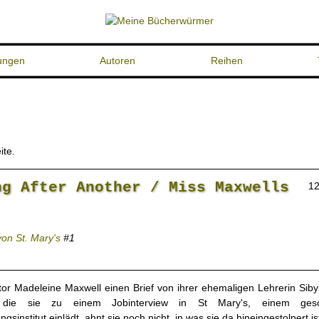
ungen
Autoren
Reihen
ite.
ng After Another / Miss Maxwells
12
von St. Mary's
#1
tor Madeleine Maxwell einen Brief von ihrer ehemaligen Lehrerin Siby
, die sie zu einem Jobinterview in St Mary's, einem gesch
gsinstitut einlädt, ahnt sie noch nicht, in was sie da hineingestolpert is