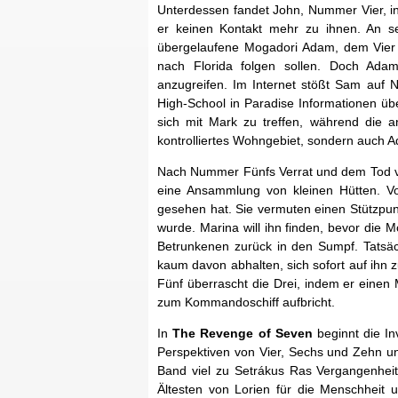
Unterdessen fandet John, Nummer Vier, in
er keinen Kontakt mehr zu ihnen. An s
übergelaufene Mogadori Adam, dem Vier n
nach Florida folgen sollen. Doch Adam
anzugreifen. Im Internet stößt Sam auf N
High-School in Paradise Informationen üb
sich mit Mark zu treffen, während die a
kontrolliertes Wohngebiet, sondern auch 
Nach Nummer Fünfs Verrat und dem Tod 
eine Ansammlung von kleinen Hütten. Vo
gesehen hat. Sie vermuten einen Stützpu
wurde. Marina will ihn finden, bevor die
Betrunkenen zurück in den Sumpf. Tatsäc
kaum davon abhalten, sich sofort auf ihn 
Fünf überrascht die Drei, indem er einen 
zum Kommandoschiff aufbricht.
In
The Revenge of Seven
beginnt die In
Perspektiven von Vier, Sechs und Zehn un
Band viel zu Setrákus Ras Vergangenheit
Ältesten von Lorien für die Menschheit 