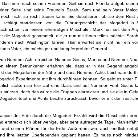
 Baltimore nach seinen Freunden. Seit sie nach Florida aufgebrochen 
einer Seite sind seine Freundin Sarah, Sam und sein Vater Malc
och nicht so recht trauen kann. Sie debattieren, ob sie dem Rest
 schlägt stattdessen vor, die Führungsschicht der Mogadori in 
achrichten von einem ehemaligen Mitschüler. Mark hat seit dem Angr
er die Mogadori gesammelt, die er nun mit ihnen teilen möchte. Sarah
nderen nach Washington fahren. Hier erwartet sie nicht nur ein v
Adams Vater, ein mächtiger und kampferprobter General.
von Nummer Acht erreichen Nummer Sechs, Marina und Nummer Neu
n einem Betrunkenen erfahren sie, dass er in der Gegend angebli
nkt der Mogadori in der Nähe und dass Nummer Achts Leichnam dorth
 Mogadori Experimente mit ihm durchführen können. So geht es unter 
hlich stoßen sie hier auf eine Basis und auf Nummer Fünf. Sechs 
zu stürzen, doch das würde die Truppen alarmieren und sie alle in Gefa
Mogadori tötet und Achts Leiche zurücklässt, bevor er mit den restlic
vasion der Erde durch die Mogadori. Erzählt wird die Geschichte ern
d erstreckt sich über wenige, aber sehr aufregende Tage. Man erfähr
 und seinen Plänen für die Erde. Außerdem wird auch endlich enthül
und ihre letzten Überlebenden geplant hatten. Es muss noch minde