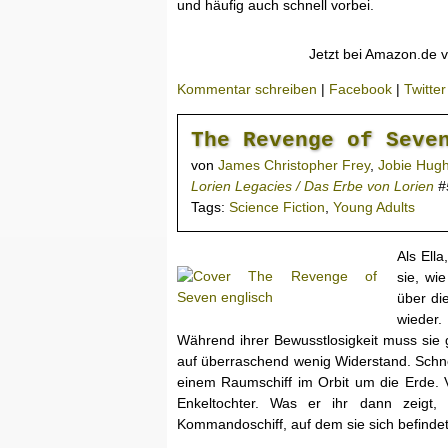
und häufig auch schnell vorbei.
Jetzt bei Amazon.de v
Kommentar schreiben
|
Facebook
|
Twitter
The Revenge of Seve
von
James Christopher Frey
,
Jobie Hug
Lorien Legacies / Das Erbe von Lorien
#
Tags:
Science Fiction
,
Young Adults
Als Ell
sie, wi
über di
wieder.
Während ihrer Bewusstlosigkeit muss sie 
auf überraschend wenig Widerstand. Schnel
einem Raumschiff im Orbit um die Erde. V
Enkeltochter. Was er ihr dann zeigt,
Kommandoschiff, auf dem sie sich befindet,