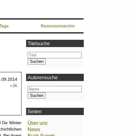
Tags
Rezensionsarchiv
Titelsuche
Autorensuche
.09.2014
~
JK
Seiten
l De Winter
Über uns
ichtlichen
News
t. Bei ihrem
Buch-Events