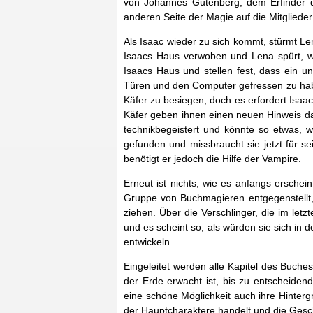
von Johannes Gutenberg, dem Erfinder 
anderen Seite der Magie auf die Mitglieder
Als Isaac wieder zu sich kommt, stürmt Len
Isaacs Haus verwoben und Lena spürt, wi
Isaacs Haus und stellen fest, dass ein u
Türen und den Computer gefressen zu hab
Käfer zu besiegen, doch es erfordert Isaac
Käfer geben ihnen einen neuen Hinweis da
technikbegeistert und könnte so etwas, w
gefunden und missbraucht sie jetzt für s
benötigt er jedoch die Hilfe der Vampire.
Erneut ist nichts, wie es anfangs ersche
Gruppe von Buchmagieren entgegenstellt, 
ziehen. Über die Verschlinger, die im let
und es scheint so, als würden sie sich in 
entwickeln.
Eingeleitet werden alle Kapitel des Buches
der Erde erwacht ist, bis zu entscheiden
eine schöne Möglichkeit auch ihre Hinterg
der Hauptcharaktere handelt und die Gesch