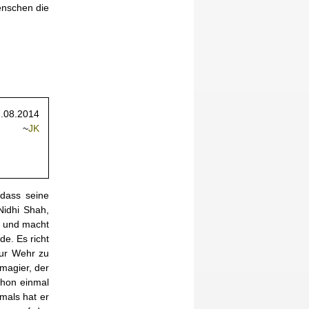
enschen die
.08.2014
~
JK
 dass seine
Nidhi Shah,
n und macht
e. Es richt
zur Wehr zu
rmagier, der
chon einmal
mals hat er