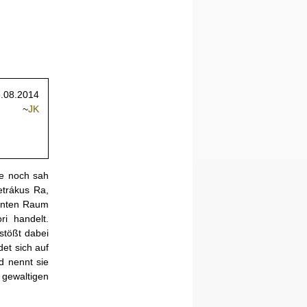
.08.2014
~
JK
de noch sah
etrákus Ra,
annten Raum
ri handelt.
stößt dabei
et sich auf
d nennt sie
gewaltigen