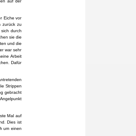
en auf der
er Eiche vor
n zurück zu
 sich durch
hen sie die
tten und die
er war sehr
eine Arbeit
chen. Dafür
antretenden
ie Strippen
ng gebracht
 Angelpunkt
rste Mal auf
d. Dies ist
ch um einen