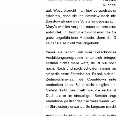
Rundgan
auf. Wozu braucht man hier beispielsweis
erfahren, dass sie ihr Interview noch nic
Bairstow ab und das Vorstellungsgespräch b
Mary's wirklich vorgeht, muss sie erst ei
antwortet. Im Institut erforscht man die
ganz ungefährliche Methode, denn die G
seiner Reise nicht zurückgekehrt.
Bevor sie jedoch mit ihrer Forschungs
Ausbildungsprogramm hinter sich bringen.
erstmal nichts mehr wert, sie ist nur no
hoch. Nach und nach scheiden immer meh
steht die erste Zeitreise an. Es soll sic
Zeitmaschine zählt den Countdown runter
entdecken kann. Sie erblickt lediglich ei
Gefahr droht, beschließt sie, die sechs 
Doch als er im einstelligen Bereich ang
Madeleine gestrandet. Sie weiß weder wo
in Shrewsbury erwartet. So langsam macht s
Anfangs scheint es so, als würde es in d