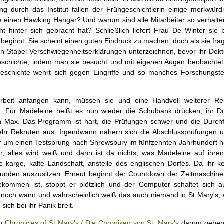
g durch das Institut fallen der Frühgeschichtlerin einige merkwür
e einen Hawking Hangar? Und warum sind alle Mitarbeiter so verhalte
ht hinter sich gebracht hat? Schließlich liefert Frau De Winter sie b
eginnt. Sie scheint einen guten Eindruck zu machen, doch als sie frag
nen Stapel Verschwiegenheitserklärungen unterzeichnen, bevor ihr Dokt
 Geschichte, indem man sie besucht und mit eigenen Augen beobachtet.
eschichte wehrt sich gegen Eingriffe und so manches Forschungst
arbeit anfangen kann, müssen sie und eine Handvoll weiterer Re
 Für Madeleine heißt es nun wieder die Schulbank drücken, ihr Dokt
ch Max. Das Programm ist hart, die Prüfungen schwer und die Durchfa
r Rekruten aus. Irgendwann nähern sich die Abschlussprüfungen u
h nur um einen Testsprung nach Shrewsbury im fünfzehnten Jahrhundert h
, alles wird weiß und dann ist da nichts, was Madeleine auf ihre
ne karge, kalte Landschaft, anstelle des englischen Dorfes. Da ihr ke
Stunden auszusitzen. Erneut beginnt der Countdown der Zeitmaschine
ekommen ist, stoppt er plötzlich und der Computer schaltet sich a
 noch wann und wahrscheinlich weiß das auch niemand in St Mary's,
ich bei ihr Panik breit.
en
Chronicles of St Mary's / Die Chroniken von St. Mary's
darum gehen