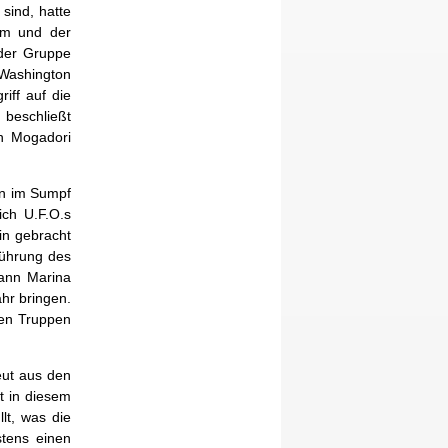
sind, hatte
om und der
 der Gruppe
Washington
iff auf die
 beschließt
on Mogadori
n im Sumpf
ch U.F.O.s
in gebracht
Führung des
kann Marina
hr bringen.
hen Truppen
eut aus den
t in diesem
lt, was die
stens einen