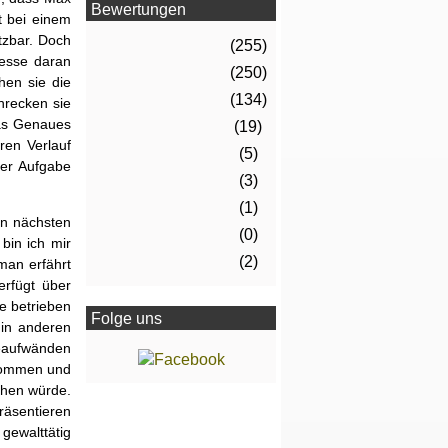
Bewertungen
t bei einem
tzbar. Doch
(255)
resse daran
(250)
hen sie die
(134)
hrecken sie
was Genaues
(19)
ren Verlauf
(5)
ner Aufgabe
(3)
(1)
en nächsten
(0)
bin ich mir
(2)
man erfährt
erfügt über
ie betrieben
Folge uns
 in anderen
eaufwänden
enommen und
chen würde.
präsentieren
gewalttätig