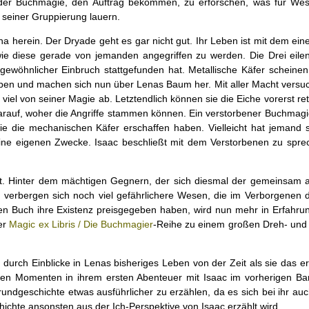
der Buchmagie, den Auftrag bekommen, zu erforschen, was für Wes
 seiner Gruppierung lauern.
a herein. Der Dryade geht es gar nicht gut. Ihr Leben ist mit dem ein
e diese gerade von jemanden angegriffen zu werden. Die Drei eile
ngewöhnlicher Einbruch stattgefunden hat. Metallische Käfer scheinen
en und machen sich nun über Lenas Baum her. Mit aller Macht versuc
 viel von seiner Magie ab. Letztendlich können sie die Eiche vorerst re
rauf, woher die Angriffe stammen können. Ein verstorbener Buchmagi
ie die mechanischen Käfer erschaffen haben. Vielleicht hat jemand s
eine eigenen Zwecke. Isaac beschließt mit dem Verstorbenen zu spre
int. Hinter dem mächtigen Gegnern, der sich diesmal der gemeinsam 
verbergen sich noch viel gefährlichere Wesen, die im Verborgenen d
zten Buch ihre Existenz preisgegeben haben, wird nun mehr in Erfahru
der
Magic ex Libris / Die Buchmagier
-Reihe zu einem großen Dreh- und
 durch Einblicke in Lenas bisheriges Leben von der Zeit als sie das e
den Momenten in ihrem ersten Abenteuer mit Isaac im vorherigen Ban
rundgeschichte etwas ausführlicher zu erzählen, da es sich bei ihr au
ichte ansonsten aus der Ich-Perspektive von Isaac erzählt wird.