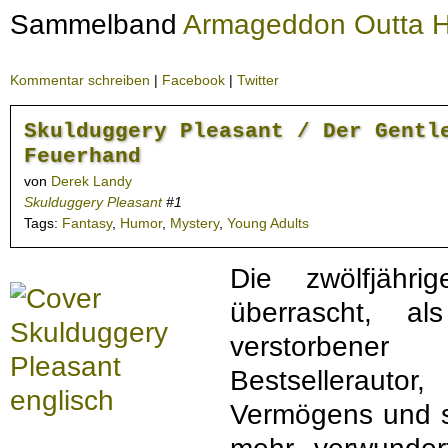
Sammelband
Armageddon Outta H
Kommentar schreiben
|
Facebook
|
Twitter
Skulduggery Pleasant / Der Gentl
Feuerhand
von
Derek Landy
Skulduggery Pleasant
#1
Tags:
Fantasy
,
Humor
,
Mystery
,
Young Adults
Die zwölfjähri
überrascht, al
verstorbene
Bestsellerautor
Vermögens und s