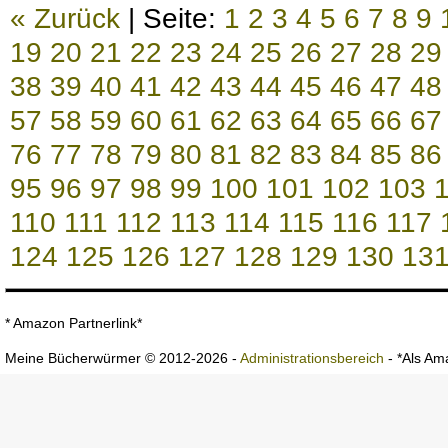
« Zurück
| Seite:
1
2
3
4
5
6
7
8
9
19
20
21
22
23
24
25
26
27
28
29
38
39
40
41
42
43
44
45
46
47
48
57
58
59
60
61
62
63
64
65
66
67
76
77
78
79
80
81
82
83
84
85
86
95
96
97
98
99
100
101
102
103
110
111
112
113
114
115
116
117
124
125
126
127
128
129
130
13
* Amazon Partnerlink*
Meine Bücherwürmer © 2012-2026 -
Administrationsbereich
- *Als Ama