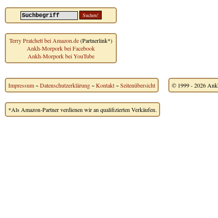
Terry Pratchett bei Amazon.de
(Partnerlink*)
Ankh-Morpork bei Facebook
Ankh-Morpork bei YouTube
Impressum
~
Datenschutzerklärung
~
Kontakt
~
Seitenübersicht
© 1999 - 2026 Ankh
*Als Amazon-Partner verdienen wir an qualifizierten Verkäufen.