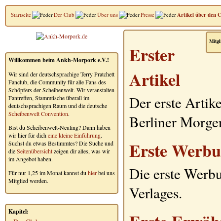
Startseite
Der Club
Über uns
Presse
Artikel über den 
Mitgl
Erster
Willkommen beim Ankh-Morpork e.V.!
Artikel
Wir sind der deutschsprachige Terry Pratchett
Fanclub, die Community für alle Fans des
Schöpfers der Scheibenwelt. Wir veranstalten
Der erste Artik
Fantreffen, Stammtische überall im
deutschsprachigen Raum und die deutsche
Scheibenwelt Convention
.
Berliner Morge
Bist du Scheibenwelt-Neuling? Dann haben
wir hier für dich
eine kleine Einführung
.
Erste Werb
Suchst du etwas Bestimmtes? Die Suche und
die
Seitenübersicht
zeigen dir alles, was wir
im Angebot haben.
Die erste Werb
Für nur 1,25 im Monat kannst du
hier
bei uns
Mitglied werden.
Verlages.
Kapitel: